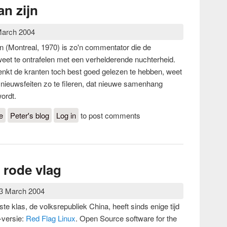
an zijn
March 2004
n (Montreal, 1970) is zo'n commentator die de
 weet te ontrafelen met een verhelderende nuchterheid.
denkt de kranten toch best goed gelezen te hebben, weet
l nieuwsfeiten zo te fileren, dat nieuwe samenhang
ordt.
e
about Hoe klein groot kan zijn
Peter's blog
Log in
to post comments
 rode vlag
13 March 2004
te klas, de volksrepubliek China, heeft sinds enige tijd
-versie:
Red Flag Linux
. Open Source software for the