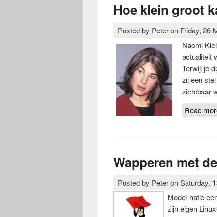
Hoe klein groot k
Posted by
Peter
on
Friday, 26 
Naomi Klei
actualiteit
Terwijl je 
zij een ste
zichtbaar w
Read mor
Wapperen met de
Posted by
Peter
on
Saturday, 
Model-natie eers
zijn eigen Linux