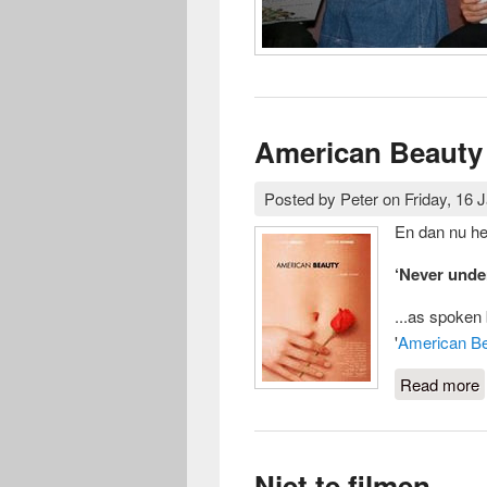
American Beauty
Posted by
Peter
on
Friday, 16 
En dan nu he
‘Never unde
...as spoken
'
American B
Read more
Niet te filmen