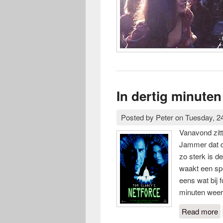
In dertig minut
Posted by
Peter
on
Tuesday, 2
Vanavond zit
Jammer dat di
zo sterk is de
waakt een spe
eens wat bij 
minuten weer
Read more
a