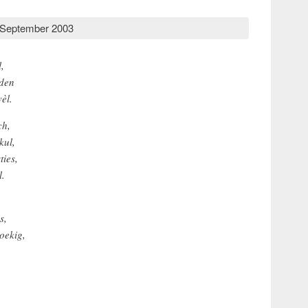
 September 2003
,
eden
èl.
ch,
kul,
ties,
l.
s,
oekig,
.