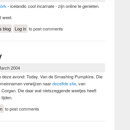
jörk
- icelandic cool incarnate - zijn online te genieten.
t weet.
örk - the movie
s blog
Log in
to post comments
y
March 2004
an deze avond: Today. Van de Smashing Pumpkins. Die
 domeinnamen verwijzen naar
dezelfde site
, van
lly Corgan. Die daar wat nietszeggende weetjes heeft
tijden.
 Day
in
to post comments