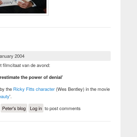
January 2004
t filmcitaat van de avond:
restimate the power of denial’
 by the
Ricky Fitts character
(Wes Bentley) in the movie
eauty
'.
about American Beauty
Peter's blog
Log in
to post comments