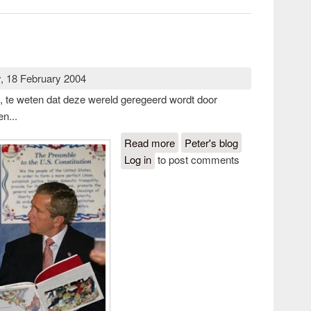
 18 February 2004
ng, te weten dat deze wereld geregeerd wordt door
n...
Read more
about Idiots
Peter's blog
Log in
to post comments