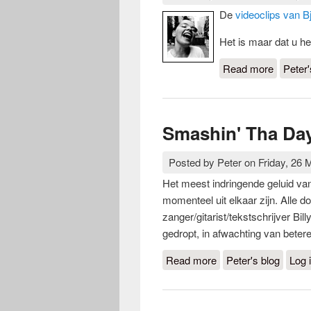
De
videoclips van B
Het is maar dat u he
Read more
about Bj
Peter'
Smashin' Tha Da
Posted by
Peter
on
Friday, 26 
Het meest indringende geluid v
momenteel uit elkaar zijn. Alle
zanger/gitarist/tekstschrijver Bi
gedropt, in afwachting van betere 
Read more
about Smashin' Tha
Peter's blog
Log 