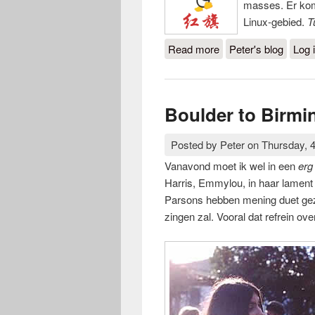
masses. Er kom
Linux-gebied.
T
Read more
about Wapperen met 
Peter's blog
Log 
Boulder to Birm
Posted by
Peter
on
Thursday, 
Vanavond moet ik wel in een
erg
Harris, Emmylou, in haar lament
Parsons hebben mening duet gezo
zingen zal. Vooral dat refrein ov