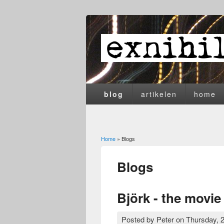
blog
artikelen
home
Home
» Blogs
You are here
Blogs
Björk - the movie
Posted by
Peter
on
Thursday, 2