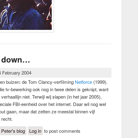
en down…
4 February 2004
ten buizen: de Tom Clancy-verfilming
Netforce
(1999).
e tv-bewerking ook nog in twee delen is geknipt, want
 verhaallijn niet. Terwijl wij slapen (in het jaar 2005),
ciale FBI-eenheid over het internet. Daar wil nog wel
fout gaan, maar dat zetten ze meestal binnen vijf
 recht.
bout In dertig minuten down…
Peter's blog
Log in
to post comments