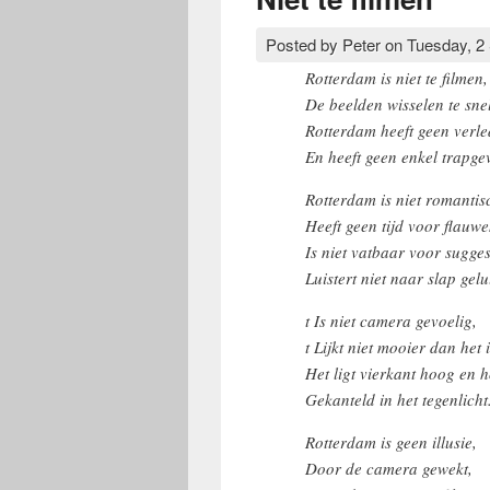
Posted by
Peter
on
Tuesday, 2
Rotterdam is niet te filmen,
De beelden wisselen te snel
Rotterdam heeft geen verl
En heeft geen enkel trapgev
Rotterdam is niet romantis
Heeft geen tijd voor flauwe
Is niet vatbaar voor sugges
Luistert niet naar slap gelu
t Is niet camera gevoelig,
t Lijkt niet mooier dan het i
Het ligt vierkant hoog en h
Gekanteld in het tegenlicht
Rotterdam is geen illusie,
Door de camera gewekt,