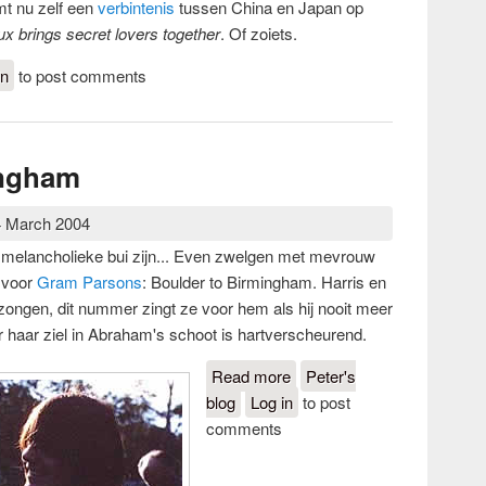
t nu zelf een
verbintenis
tussen China en Japan op
ux brings secret lovers together
. Of zoiets.
de rode vlag
in
to post comments
ingham
4 March 2004
melancholieke bui zijn... Even zwelgen met mevrouw
 voor
Gram Parsons
: Boulder to Birmingham. Harris en
ngen, dit nummer zingt ze voor hem als hij nooit meer
er haar ziel in Abraham's schoot is hartverscheurend.
Read more
about Boulder to
Peter's
blog
Log in
Birmingham
to post
comments