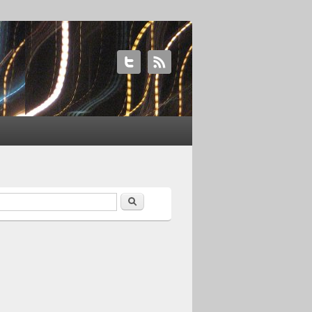
Search
earch form